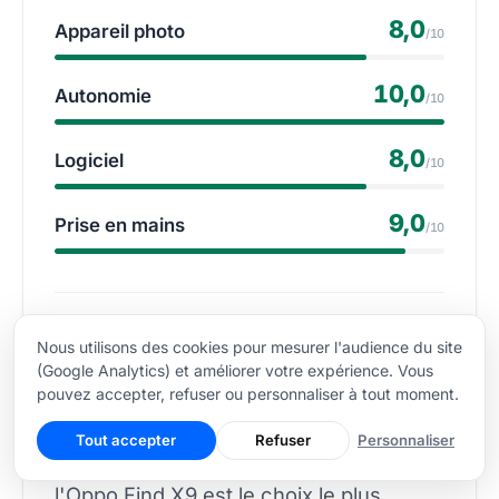
8,0
Appareil photo
/10
10,0
Autonomie
/10
8,0
Logiciel
/10
9,0
Prise en mains
/10
Si vous cherchez un smartphone
Nous utilisons des cookies pour mesurer l'audience du site
compact capable de rivaliser avec les
(Google Analytics) et améliorer votre expérience. Vous
plus grands flagships en autonomie, en
pouvez accepter, refuser ou personnaliser à tout moment.
photo et en performances sans
Tout accepter
Refuser
Personnaliser
compromis sur l'encombrement, alors
l'Oppo Find X9 est le choix le plus