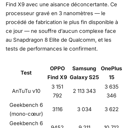
Find X9 avec une aisance déconcertante. Ce
processeur gravé en 3 nanomètres — le
procédé de fabrication le plus fin disponible à
ce jour — ne souffre d’aucun complexe face
au Snapdragon 8 Elite de Qualcomm, et les
tests de performances le confirment.
OPPO
Samsung
OnePlus
Test
Find X9
Galaxy S25
15
3 151
3 635
AnTuTu v10
2 113 343
792
346
Geekbench 6
3116
3 034
3 622
(mono-cœur)
Geekbench 6
9452
9 211
10 712