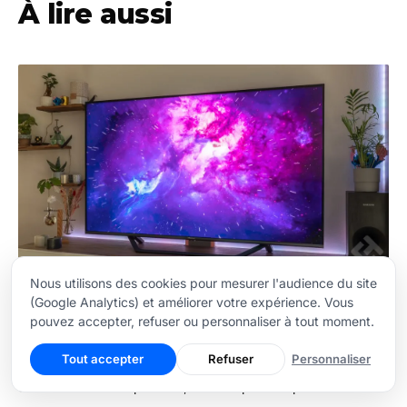
À lire aussi
Nous utilisons des cookies pour mesurer l'audience du site
Télévision : quid de la
(Google Analytics) et améliorer votre expérience. Vous
technologie d’affichage et de la
pouvez accepter, refuser ou personnaliser à tout moment.
définition ?
Tout accepter
Refuser
Personnaliser
Présentée dans des dimensions de plus en plus grandes et
arborant une allure plus fine, avec en prime la possibilité de se
connecter à Internet, la télévision…