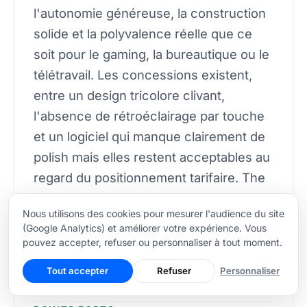
l'autonomie généreuse, la construction
solide et la polyvalence réelle que ce
soit pour le gaming, la bureautique ou le
télétravail. Les concessions existent,
entre un design tricolore clivant,
l'absence de rétroéclairage par touche
et un logiciel qui manque clairement de
polish mais elles restent acceptables au
regard du positionnement tarifaire. The
G-Lab signe ici une montée en gamme
Nous utilisons des cookies pour mesurer l'audience du site
convaincante et place une pièce difficile
(Google Analytics) et améliorer votre expérience. Vous
à ignorer dans le segment des claviers
pouvez accepter, refuser ou personnaliser à tout moment.
mécaniques sans fil à moins de 100
Tout accepter
Refuser
Personnaliser
euros.