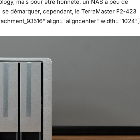
logy, mais pour être honnête, un NAS a peu de
e de se démarquer, cependant, le TerraMaster F2-423
ttachment_93516" align="aligncenter" width="1024"]