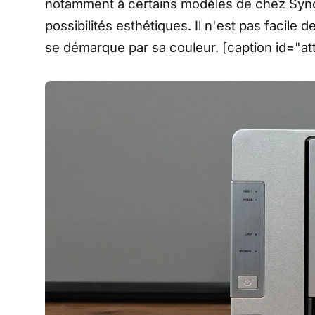
notamment à certains modèles de chez Syno
possibilités esthétiques. Il n'est pas facil
se démarque par sa couleur. [caption id="a