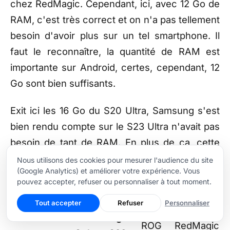
chez RedMagic. Cependant, ici, avec 12 Go de
RAM, c'est très correct et on n'a pas tellement
besoin d'avoir plus sur un tel smartphone. Il
faut le reconnaître, la quantité de RAM est
importante sur Android, certes, cependant, 12
Go sont bien suffisants.
Exit ici les 16 Go du S20 Ultra, Samsung s'est
bien rendu compte sur le S23 Ultra n'avait pas
besoin de tant de RAM. En plus de ça, cette
RAM est en LPDDR5X, ce qui lui offre de très
Nous utilisons des cookies pour mesurer l'audience du site
(Google Analytics) et améliorer votre expérience. Vous
bons débits.
pouvez accepter, refuser ou personnaliser à tout moment.
Tout accepter
Refuser
Personnaliser
Asus
Samsung
ROG
RedMagic