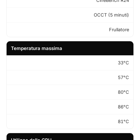
CineBench R24
OCCT (5 minuti)
Frullatore
Temperatura massima
33°C
57°C
80°C
86°C
81°C