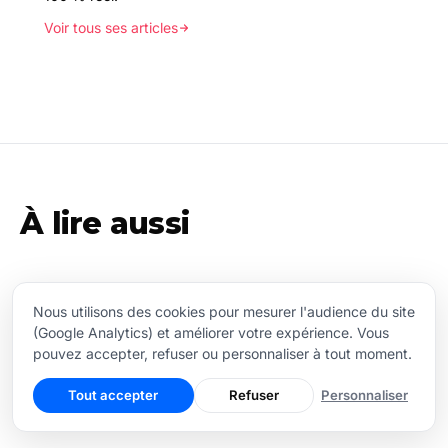
Voir tous ses articles
À lire aussi
Test Nuki Smart Lock 3 : La
Nous utilisons des cookies pour mesurer l'audience du site
serrure connectée aboutie et
(Google Analytics) et améliorer votre expérience. Vous
complète
pouvez accepter, refuser ou personnaliser à tout moment.
Qu'est-ce que je ne ferai pas pour me simplifier la vie et
Tout accepter
Refuser
Personnaliser
rendre ma maison toujours plus high-tech ! La Nuki Smart
Lock 3 est la troisième version de la…