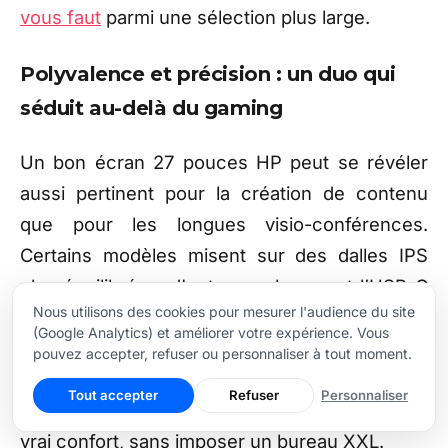
vous faut
parmi une sélection plus large.
Polyvalence et précision : un duo qui
séduit au-delà du gaming
Un bon écran 27 pouces HP peut se révéler
aussi pertinent pour la création de contenu
que pour les longues visio-conférences.
Certains modèles misent sur des dalles IPS
plus équilibrées, d'autres embarquent l’USB-C
Nous utilisons des cookies pour mesurer l'audience du site
pour recharger votre portable tout en
(Google Analytics) et améliorer votre expérience. Vous
transférant des données. Si vous travaillez sur
pouvez accepter, refuser ou personnaliser à tout moment.
plusieurs fenêtres ouvertes simultanément,
Tout accepter
Refuser
Personnaliser
l’espace proposé par cette diagonale reste un
vrai confort, sans imposer un bureau XXL.