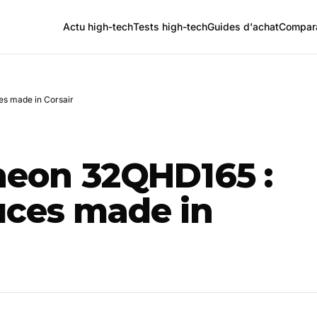
Actu high-tech
Tests high-tech
Guides d'achat
Compara
es made in Corsair
eneon 32QHD165 :
uces made in