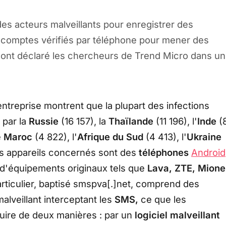
 des acteurs malveillants pour enregistrer des
 comptes vérifiés par téléphone pour mener des
, ont déclaré les chercheurs de Trend Micro dans un
'entreprise montrent que la plupart des infections
 par la
Russie
(16 157), la
Thaïlande
(11 196), l'
Inde
(
e
Maroc
(4 822), l'
Afrique du Sud
(4 413), l'
Ukraine
es appareils concernés sont des
téléphones
Android
d'équipements originaux tels que
Lava, ZTE, Mione
articulier, baptisé smspva[.]net, comprend des
malveillant interceptant les
SMS,
ce que les
uire de deux manières : par un
logiciel malveillant