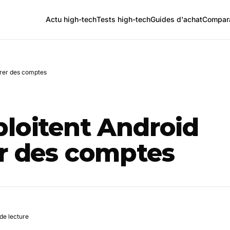
Actu high-tech
Tests high-tech
Guides d'achat
Compara
trer des comptes
ploitent Android
er des comptes
de lecture