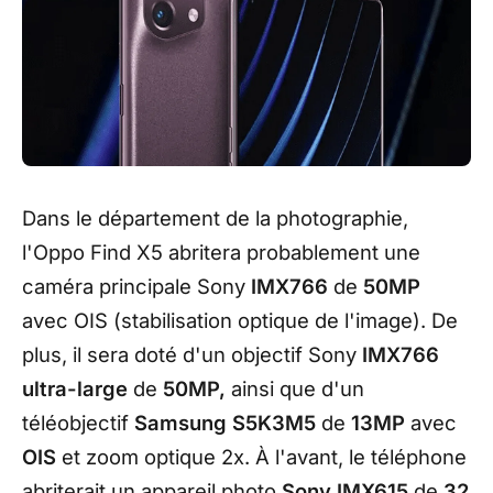
Dans le département de la photographie,
l'Oppo Find X5 abritera probablement une
caméra principale Sony
IMX766
de
50MP
avec OIS (stabilisation optique de l'image). De
plus, il sera doté d'un objectif Sony
IMX766
ultra-large
de
50MP,
ainsi que d'un
téléobjectif
Samsung S5K3M5
de
13MP
avec
OIS
et zoom optique 2x. À l'avant, le téléphone
abriterait un appareil photo
Sony IMX615
de
32