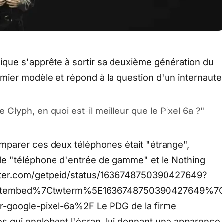
nique s'apprête à sortir sa deuxième génération du
mier modèle et répond à la question d'un internaute
e Glyph, en quoi est-il meilleur que le Pixel 6a ?"
omparer ces deux téléphones était "étrange",
a de "téléphone d'entrée de gamme" et le Nothing
itter.com/getpeid/status/1636748750390427649?
etembed%7Ctwterm%5E1636748750390427649%7C
r-google-pixel-6a%2F Le PDG de la firme
s qui englobent l'écran, lui donnant une apparence