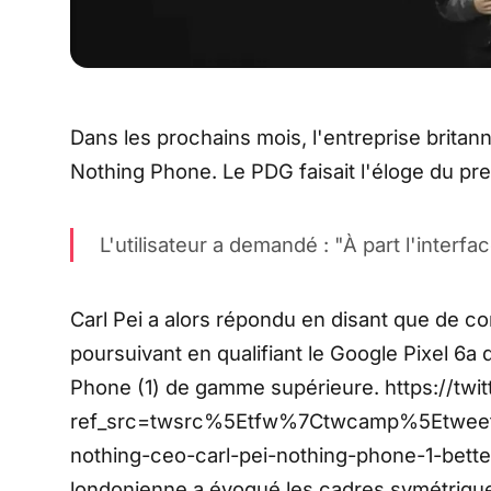
Dans les prochains mois, l'entreprise britan
Nothing Phone. Le PDG faisait l'éloge du pre
L'utilisateur a demandé : "À part l'interfac
Carl Pei a alors répondu en disant que de c
poursuivant en qualifiant le Google Pixel 6
Phone (1) de gamme supérieure. https://tw
ref_src=twsrc%5Etfw%7Ctwcamp%5Etwe
nothing-ceo-carl-pei-nothing-phone-1-bette
londonienne a évoqué les cadres symétrique