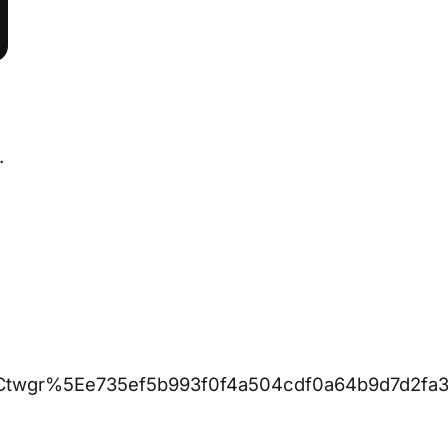
.
twgr%5Ee735ef5b993f0f4a504cdf0a64b9d7d2fa