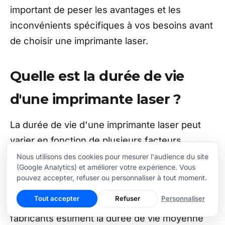
important de peser les avantages et les
inconvénients spécifiques à vos besoins avant
de choisir une imprimante laser.
Quelle est la durée de vie
d'une imprimante laser ?
La durée de vie d'une imprimante laser peut
varier en fonction de plusieurs facteurs,
notamment la marque et le modèle de
Nous utilisons des cookies pour mesurer l'audience du site
(Google Analytics) et améliorer votre expérience. Vous
l'imprimante, la fréquence et le volume
pouvez accepter, refuser ou personnaliser à tout moment.
d'utilisation, ainsi que le niveau d'entretien et
Tout accepter
Refuser
Personnaliser
de soin apporté à l'appareil. En général, les
fabricants estiment la durée de vie moyenne