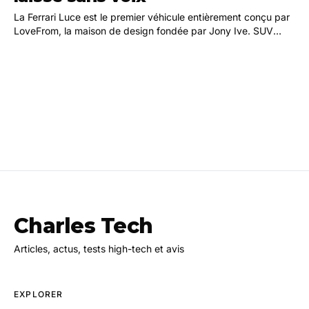
La Ferrari Luce est le premier véhicule entièrement conçu par
LoveFrom, la maison de design fondée par Jony Ive. SUV
électrique à cinq places, elle développe 1 035 chevaux et
affiche un prix de départ de 550 000 euros en Italie.
Charles Tech
Articles, actus, tests high-tech et avis
EXPLORER