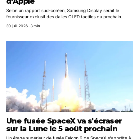
d'Apple
Selon un rapport sud-coréen, Samsung Display serait le
fournisseur exclusif des dalles OLED tactiles du prochain
MacBook Pro. Apple aurait écarté LG Display et BOE après
30 juil. 2026 · 3 min
évaluation.
Une fusée SpaceX va s'écraser
sur la Lune le 5 août prochain
Un étage supérieur de fusée Falcon 9 de SpaceX s'apprête à